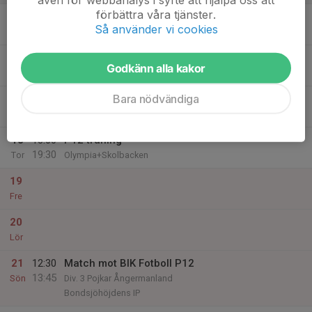
förbättra våra tjänster.
15
Så använder vi cookies
Mån
16
18:00
P12 träning
Godkänn alla kakor
19:30
Tis
Konstgräs Olympia
Bara nödvändiga
17
Ons
18
18:00
P12 träning
19:30
Tor
Olympia+Skolbacken
19
Fre
20
Lör
21
12:30
Match mot BIK Fotboll P12
13:45
Sön
Div. 3 Pojkar Ångermanland
Bondsjöhöjdens IP