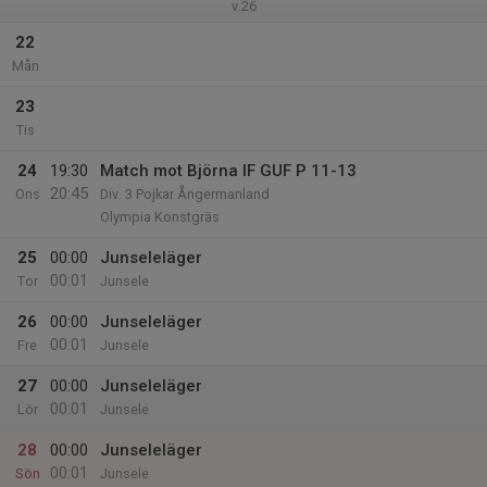
v.26
22
Mån
23
Tis
24
19:30
Match mot Björna IF GUF P 11-13
20:45
Ons
Div. 3 Pojkar Ångermanland
Olympia Konstgräs
25
00:00
Junseleläger
00:01
Tor
Junsele
26
00:00
Junseleläger
00:01
Fre
Junsele
27
00:00
Junseleläger
00:01
Lör
Junsele
28
00:00
Junseleläger
00:01
Sön
Junsele