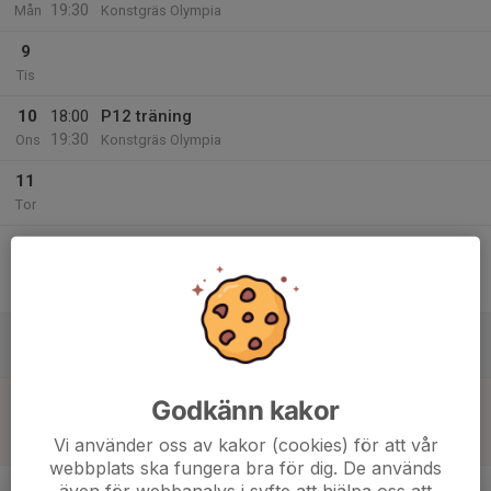
19:30
Mån
Konstgräs Olympia
9
Tis
10
18:00
P12 träning
19:30
Ons
Konstgräs Olympia
11
Tor
12
18:30
Match mot Kramfors-Alliansen P12
19:45
Fre
Div. 3 Pojkar Ångermanland
Kramfors IP A-plan
13
Lör
14
17:30
Match mot Sollefteå GIF FF Blå
Godkänn kakor
19:00
Sön
Div. 3 Pojkar Ångermanland
Vi använder oss av kakor (cookies) för att vår
Olympia Konstgräs
webbplats ska fungera bra för dig. De används
v.25
även för webbanalys i syfte att hjälpa oss att