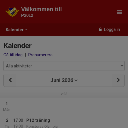
Välkommen till
P2012
Logga in
Kalender
Kalender
Gå till idag
|
Prenumerera
Juni 2026
v.23
1
Mån
2
17:30
P12 träning
19:00
Tis
Konstgräs Olympia