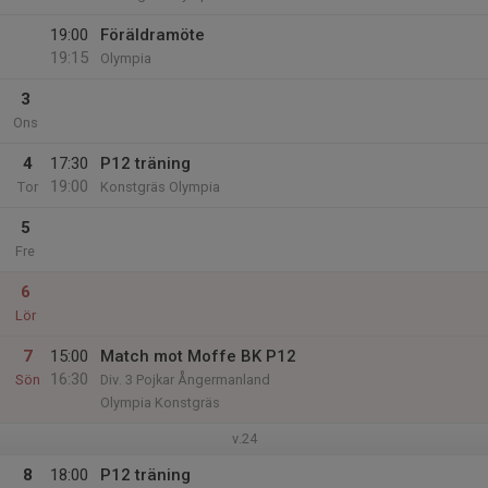
19:00
Föräldramöte
19:15
Olympia
3
Ons
4
17:30
P12 träning
19:00
Tor
Konstgräs Olympia
5
Fre
6
Lör
7
15:00
Match mot Moffe BK P12
16:30
Sön
Div. 3 Pojkar Ångermanland
Olympia Konstgräs
v.24
8
18:00
P12 träning