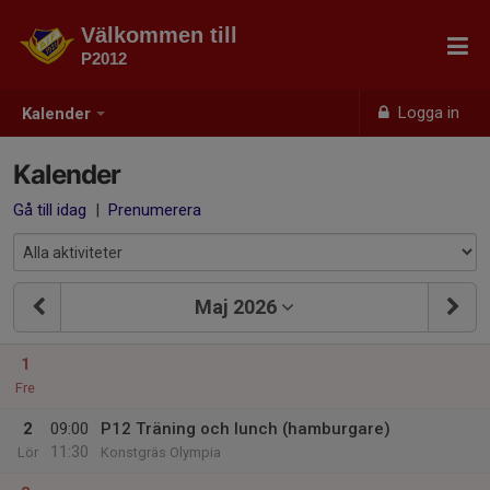
Välkommen till
P2012
Logga in
Kalender
Kalender
Gå till idag
|
Prenumerera
Maj 2026
1
Fre
2
09:00
P12 Träning och lunch (hamburgare)
11:30
Lör
Konstgräs Olympia