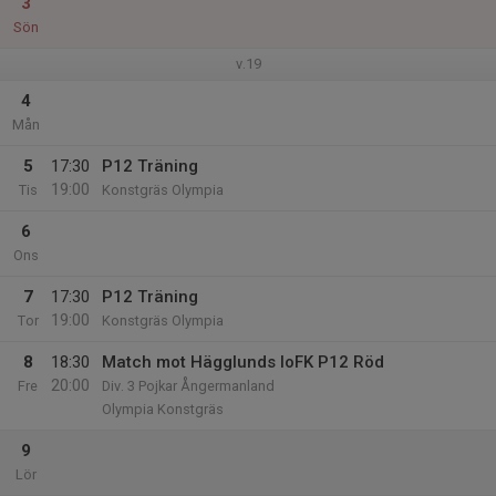
3
Sön
v.19
4
Mån
5
17:30
P12 Träning
19:00
Tis
Konstgräs Olympia
6
Ons
7
17:30
P12 Träning
19:00
Tor
Konstgräs Olympia
8
18:30
Match mot Hägglunds IoFK P12 Röd
20:00
Fre
Div. 3 Pojkar Ångermanland
Olympia Konstgräs
9
Lör