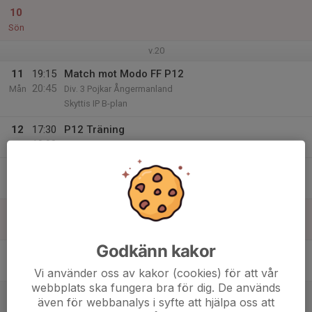
10
Sön
v.20
11
19:15
Match mot Modo FF P12
20:45
Mån
Div. 3 Pojkar Ångermanland
Skyttis IP B-plan
12
17:30
P12 Träning
19:00
Tis
Konstgräs Olympia
13
Ons
14
11:00
P12 träning
12:30
Tor
Konstgräs Olympia
Godkänn kakor
15
Fre
Vi använder oss av kakor (cookies) för att vår
webbplats ska fungera bra för dig. De används
16
14:00
P12 träning
även för webbanalys i syfte att hjälpa oss att
15:30
Lör
Konstgräs Olympia