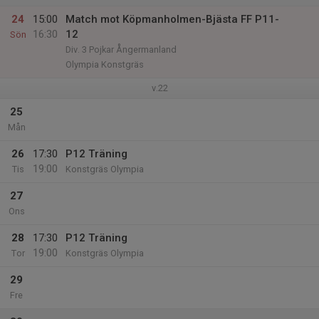
24
15:00
Match mot Köpmanholmen-Bjästa FF P11-
16:30
12
Sön
Div. 3 Pojkar Ångermanland
Olympia Konstgräs
v.22
25
Mån
26
17:30
P12 Träning
19:00
Tis
Konstgräs Olympia
27
Ons
28
17:30
P12 Träning
19:00
Tor
Konstgräs Olympia
29
Fre