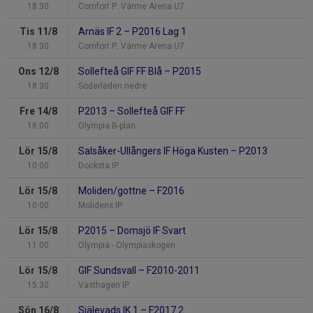
18:30
Comfort P. Värme Arena U7
Tis 11/8
Arnäs IF 2
–
P2016 Lag 1
18:30
Comfort P. Värme Arena U7
Ons 12/8
Sollefteå GIF FF Blå
–
P2015
18:30
Söderleden nedre
Fre 14/8
P2013
–
Sollefteå GIF FF
18:00
Olympia B-plan
Lör 15/8
Salsåker-Ullångers IF Höga Kusten
–
P2013
10:00
Docksta IP
Lör 15/8
Moliden/gottne
–
F2016
10:00
Molidens IP
Lör 15/8
P2015
–
Domsjö IF Svart
11:00
Olympia - Olympiaskogen
Lör 15/8
GIF Sundsvall
–
F2010-2011
15:30
Västhagen IP
Sön 16/8
Själevads IK 1
–
F2017 2