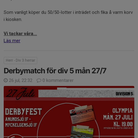
Som vanligt köper du 50/50-lotter i inträdet och fika å varm korv
i kiosken.
Vi tackar våra...
Läs mer
Herr - Div 3 herrar
Derbymatch för div 5 mån 27/7
26 jul, 22:32
0 kommentarer