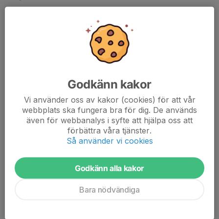
Äntligen dags för Bredbydag och även hemmamatch på Olympia
för div3.
Godkänn kakor
Vi använder oss av kakor (cookies) för att vår
Tufft motstånd i form av Svartviks IF som har samma poäng
webbplats ska fungera bra för dig. De används
som oss men ligger ovanför på grund av bättre målskillnad.
även för webbanalys i syfte att hjälpa oss att
förbättra våra tjänster.
Observera att matchen startar kl. 15....
Så använder vi cookies
Läs mer
Godkänn alla kakor
Herr - Div 3 herrar
Bara nödvändiga
Hemmamatch div 3 lördag 23/5
19 maj, 10:00
0 kommentarer