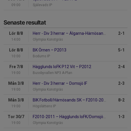
09:00
Själevads IP
Senaste resultat
Lör 8/8
Herr - Div 3 herrar
–
Älgarna-Härnösand IF
2-1
14:00
Olympia Konstgräs
Lör 8/8
BK Örnen
–
P2013
5-1
10:00
Bodums IP
Fre 7/8
Hägglunds IoFK P12 Vit
–
P2012
2-4
19:00
Bussbyvallen NP3 A-Plan
Mån 3/8
Herr - Div 3 herrar
–
Domsjö IF
2-3
19:00
Olympia Konstgräs
Mån 3/8
BIK Fotboll/Härnösands SK
–
F2010-2011
8-2
19:00
Högslättens IP
Tor 30/7
F2010-2011
–
Hägglunds IoFK/Domsjö IF
1-3
19:00
Olympia Konstgräs