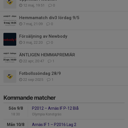
12 maj, 19:51
0
Hemmamatch div3 lördag 9/5
7 maj, 21:09
0
Försäljning av Newbody
3 maj, 22:20
0
ÄNTLIGEN HEMMAPREMIÄR
22 apr, 20:47
1
Fotbollssöndag 28/9
22 sep 2025
1
Kommande matcher
Sön 9/8
P2012
–
Arnäs IF P-12 Blå
18:30
Olympia Konstgräs
Mån 10/8
Arnäs IF 1
–
P2016 Lag 2