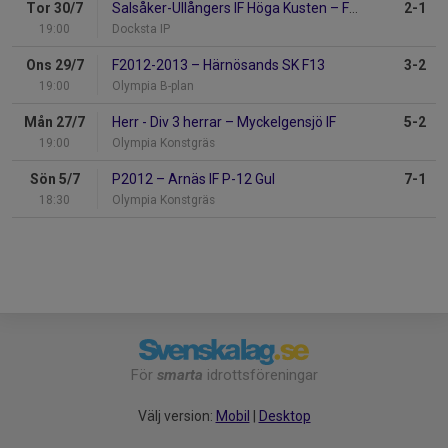
Tor 30/7
Salsåker-Ullångers IF Höga Kusten
–
F2012-2013
2-1
19:00
Docksta IP
Ons 29/7
F2012-2013
–
Härnösands SK F13
3-2
19:00
Olympia B-plan
Mån 27/7
Herr - Div 3 herrar
–
Myckelgensjö IF
5-2
19:00
Olympia Konstgräs
Sön 5/7
P2012
–
Arnäs IF P-12 Gul
7-1
18:30
Olympia Konstgräs
För
smarta
idrottsföreningar
Välj version:
Mobil
|
Desktop