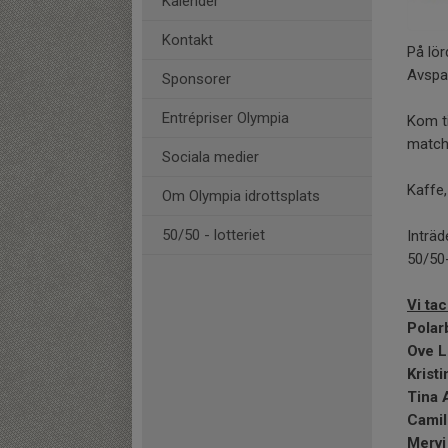
Kalender
Kontakt
På lör
Avspar
Sponsorer
Entrépriser Olympia
Kom ti
match
Sociala medier
Kaffe,
Om Olympia idrottsplats
50/50 - lotteriet
Inträd
50/50-
Vi ta
Polar
Ove 
Krist
Tina 
Camil
Mervi