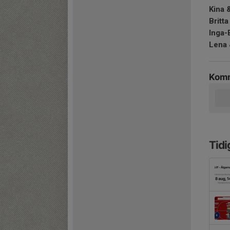
Kina 
Britt
Inga-
Lena 
Komm
Tidi