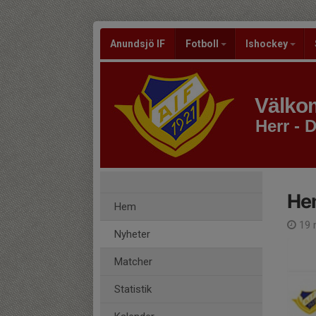
Anundsjö IF
Fotboll
Ishockey
Välkom
Herr - D
He
Hem
19 
Nyheter
Matcher
Statistik