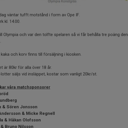
dag väntar tufft motstånd i form av Ope IF.
k kl. 14.00.
ll Olympia och var den tolfte spelaren så vi får behålla tre poäng de
.
 kaka och korv finns till försäljning i kiosken.
et är 80kr för alla över 18 år.
lotter säljs vid insläppet, kostar som vanligt 20kr/st.
ckar våra matchsponsorer
bröd
Lundberg
in & Sören Jonsson
Andersson & Micke Regnell
la & Håkan Olofsson
 & Bruno Nilsson