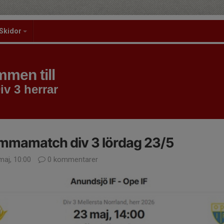
Skidor
men till
iv 3 herrar
mmamatch div 3 lördag 23/5
maj, 10:00
0 kommentarer