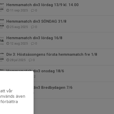
Hemmamatch div3 lördag 13/9 kl. 14.00
11 sep 2025
0
Hemmamatch div3 SÖNDAG 31/8
25 aug 2025
0
Hemmamatch div3 lördag 16/8
12 aug 2025
0
Div 3: Höstsäsongens första hemmamatch fre 1/8
28 jul 2025
0
Hemmamatch div3 onsdag 18/6
17 jun 2025
2
Hemmamatch div3 Bredbydagen 7/6
att vår
3 jun 2025
0
 används även
 förbättra