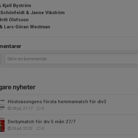
& Kjell Byström
a Schönfeldt & Janne Vikström
Britt Olofsson
& Lars-Göran Westman
entarer
gare nyheter
Höstsäsongens första hemmamatch för div3
28 jul, 21:17
0
Derbymatch för div 5 mån 27/7
26 jul, 22:32
0