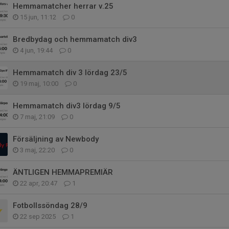
Hemmamatcher herrar v.25
15 jun, 11:12
0
Bredbydag och hemmamatch div3
4 jun, 19:44
0
Hemmamatch div 3 lördag 23/5
19 maj, 10:00
0
Hemmamatch div3 lördag 9/5
7 maj, 21:09
0
Försäljning av Newbody
3 maj, 22:20
0
ÄNTLIGEN HEMMAPREMIÄR
22 apr, 20:47
1
Fotbollssöndag 28/9
22 sep 2025
1