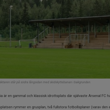
ktaren står på södra långsidan med skidskyttebanan i bakgrunden.
a är en gammal och klassisk idrottsplats där självaste Arsenal FC ha
splatsen rymmer en grusplan, två fullstora fotbollsplaner (varav den