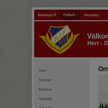
Anundsjö IF
Fotboll
Ishockey
Välkom
Herr - D
Om 
Hem
Nyheter
Matcher
Statistik