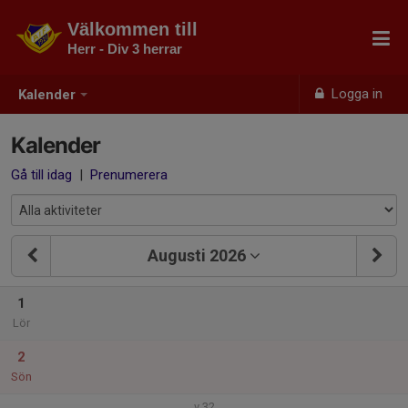
Välkommen till
Herr - Div 3 herrar
Logga in
Kalender
Kalender
Gå till idag
|
Prenumerera
Augusti 2026
1
Lör
2
Sön
v.32