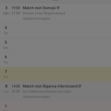
3
19:00
Match mot Domsjö IF
21:00
Mån
Division 5 Herr Ångermanland
Olympia Konstgräs
4
Tis
5
Ons
6
Tor
7
Fre
8
14:00
Match mot Älgarna-Härnösand IF
16:00
Lör
Div 3 Mellersta Norrland, herr 2026
Olympia Konstgräs
9