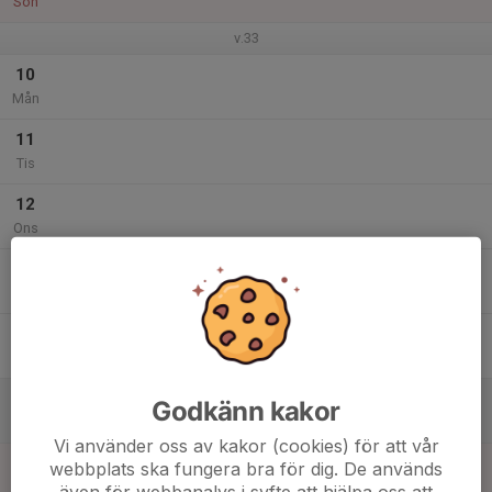
Sön
v.33
10
Mån
11
Tis
12
Ons
13
Tor
14
Fre
15
Godkänn kakor
Lör
Vi använder oss av kakor (cookies) för att vår
16
webbplats ska fungera bra för dig. De används
Sön
även för webbanalys i syfte att hjälpa oss att