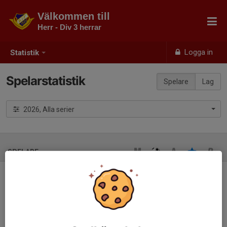
Välkommen till
Herr - Div 3 herrar
Logga in
Statistik
Spelarstatistik
Spelare
Lag
2026, Alla serier
SPELARE
Ingen spelarstatistik inlagd