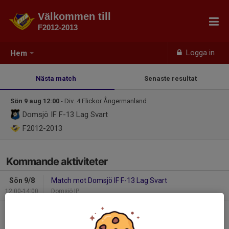
Välkommen till
F2012-2013
Logga in
Hem
Nästa match
Senaste resultat
Sön 9 aug 12:00
- Div. 4 Flickor Ångermanland
Domsjö IF F-13 Lag Svart
F2012-2013
Kommande aktiviteter
Sön 9/8
Match mot Domsjö IF F-13 Lag Svart
12:00-14:00
Domsjö IP
Tis 11/8
F12-13 Träning
18:00-19:30
Olympia B-plan