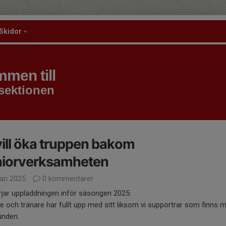
Skidor
men till
sektionen
vill öka truppen bakom
niorverksamheten
jan 2025
0 kommentarer
rjar uppladdningen inför säsongen 2025.
e och tränare har fullt upp med sitt liksom vi supportrar som finns m
unden.