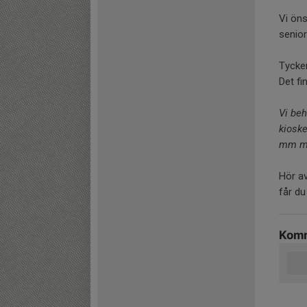
Vi öns
senior
Tycker
Det fi
Vi beh
kioske
mm 
Hör av
får du
Komm