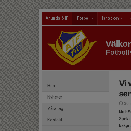
Anundsjö IF
Fotboll
Ishockey
Välkom
Fotboll
Vi 
Hem
se
Nyheter
30 
Våra lag
Nu bö
Spelar
Kontakt
bakgr