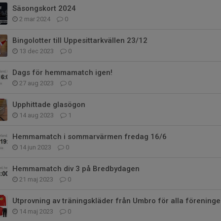
Säsongskort 2024
2 mar 2024
0
Bingolotter till Uppesittarkvällen 23/12
13 dec 2023
0
Dags för hemmamatch igen!
27 aug 2023
0
Upphittade glasögon
14 aug 2023
1
Hemmamatch i sommarvärmen fredag 16/6
14 jun 2023
0
Hemmamatch div 3 på Bredbydagen
21 maj 2023
0
Utprovning av träningskläder från Umbro för alla förenin
14 maj 2023
0