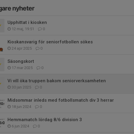
gare nyheter
Upphittat i kiosken
12 maj, 19:51
0
Kioskansvarig för seniorfotbollen sökes
24 apr 2025
0
Säsongskort
17 mar 2025
0
Vi vill öka truppen bakom seniorverksamheten
30 jan 2025
0
Midsommar inleds med fotbollsmatch div 3 herrar
18 jun 2024
0
Hemmamatch lördag 8/6 division 3
6 jun 2024
0