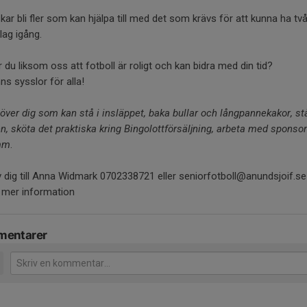
kar bli fler som kan hjälpa till med det som krävs för att kunna ha tv
lag igång.
 du liksom oss att fotboll är roligt och kan bidra med din tid?
nns sysslor för alla!
över dig som kan stå i insläppet, baka bullar och långpannekakor, stå
n, sköta det praktiska kring Bingolottförsäljning, arbeta med sponsor
mm
.
 dig till Anna Widmark 0702338721 eller seniorfotboll@anundsjoif.se
 mer information
entarer