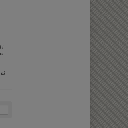
å
 i
er
 så