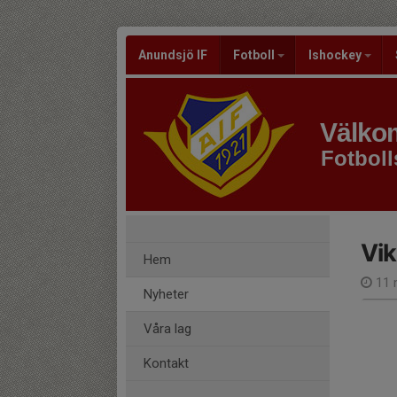
Anundsjö IF
Fotboll
Ishockey
Välkom
Fotboll
Vi
Hem
11 
Nyheter
Våra lag
Kontakt