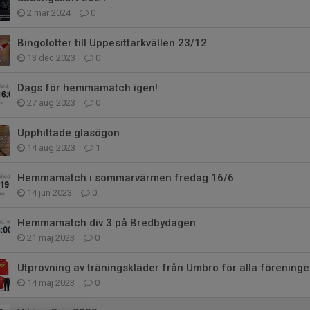
2 mar 2024
0
Bingolotter till Uppesittarkvällen 23/12
13 dec 2023
0
Dags för hemmamatch igen!
27 aug 2023
0
Upphittade glasögon
14 aug 2023
1
Hemmamatch i sommarvärmen fredag 16/6
14 jun 2023
0
Hemmamatch div 3 på Bredbydagen
21 maj 2023
0
Utprovning av träningskläder från Umbro för alla förenin
14 maj 2023
0