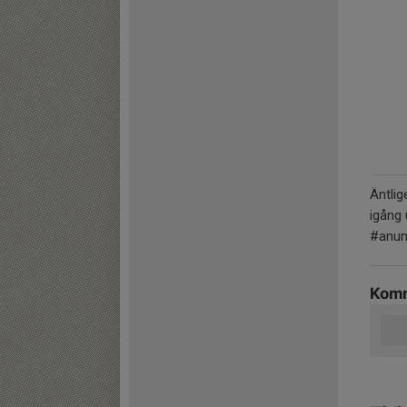
Äntlig
igång 
#anund
Komm