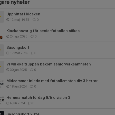
gare nyheter
Upphittat i kiosken
12 maj, 19:51
0
Kioskansvarig för seniorfotbollen sökes
24 apr 2025
0
Säsongskort
17 mar 2025
0
Vi vill öka truppen bakom seniorverksamheten
30 jan 2025
0
Midsommar inleds med fotbollsmatch div 3 herrar
18 jun 2024
0
Hemmamatch lördag 8/6 division 3
6 jun 2024
0
Säsongskort 2024