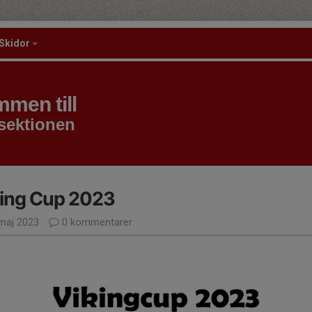
Skidor
men till
sektionen
king Cup 2023
maj 2023
0 kommentarer