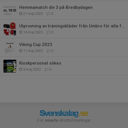
Hemmamatch div 3 på Bredbydagen
21 maj 2023
0
Utprovning av träningskläder från Umbro för alla föreningens medlemmar!
14 maj 2023
0
Viking Cup 2023
11 maj 2023
0
Kioskpersonal sökes
9 maj 2023
0
För
smarta
idrottsföreningar