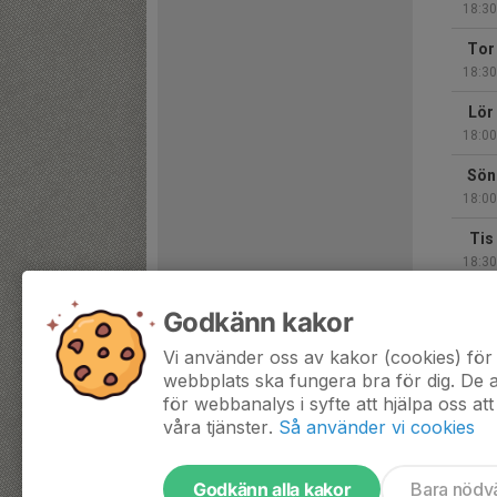
18:30
Tor
18:30
Lör
18:00
Sön
18:00
Tis
18:30
Tor
Godkänn kakor
18:30
Vi använder oss av kakor (cookies) för 
Hela 
webbplats ska fungera bra för dig. De
för webbanalys i syfte att hjälpa oss att
våra tjänster.
Så använder vi cookies
Godkänn alla kakor
Bara nödv