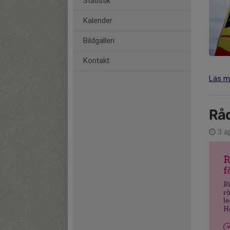
Statistik
Kalender
Bildgalleri
Kontakt
Läs m
Råd
3 a