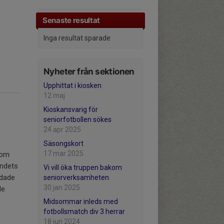
Senaste resultat
Inga resultat sparade
Nyheter från sektionen
Upphittat i kiosken
12 maj
Kioskansvarig för
seniorfotbollen sökes
24 apr 2025
Säsongskort
17 mar 2025
nom
andets
Vi vill öka truppen bakom
adade
seniorverksamheten
30 jan 2025
de
Midsommar inleds med
fotbollsmatch div 3 herrar
18 jun 2024