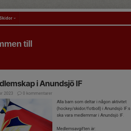
Skidor
men till
lemskap i Anundsjö IF
pr 2023
0 kommentarer
Alla barn som deltar i någon aktivitet
(hockey/skidor/fotboll) i Anundsjö IF:s
ska vara medlemmar i Anundsjö IF.
Medlemsavgiften är: