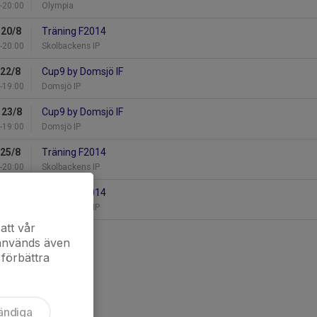
-20:00
Olympia
 20/8
Träning F2014
-20:00
Skolbackens IP
 22/8
Cup9 by Domsjö IF
-19:00
Domsjö IP
 23/8
Cup9 by Domsjö IF
-19:00
Domsjö IP
 25/8
Träning F2014
-20:00
Skolbackens IP
 27/8
Träning F2014
-20:00
Skolbackens IP
att vår
kalendern
 används även
 förbättra
ändiga