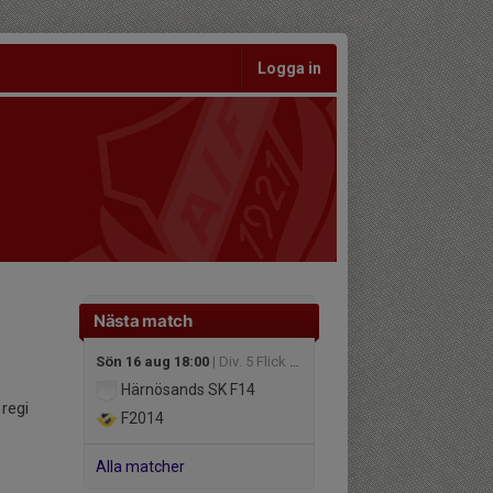
Logga in
Nästa match
Sön 16 aug 18:00
| Div. 5 Flick grupp vit höst Ångermanland
Härnösands SK F14
 regi
F2014
Alla matcher