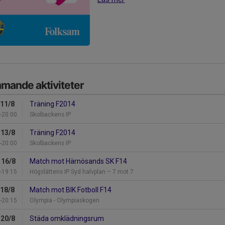
mande aktiviteter
 11/8
Träning F2014
-20:00
Skolbackens IP
 13/8
Träning F2014
-20:00
Skolbackens IP
 16/8
Match mot Härnösands SK F14
-19:15
Högslättens IP Syd halvplan – 7 mot 7
 18/8
Match mot BIK Fotboll F14
-20:15
Olympia - Olympiaskogen
 20/8
Städa omklädningsrum