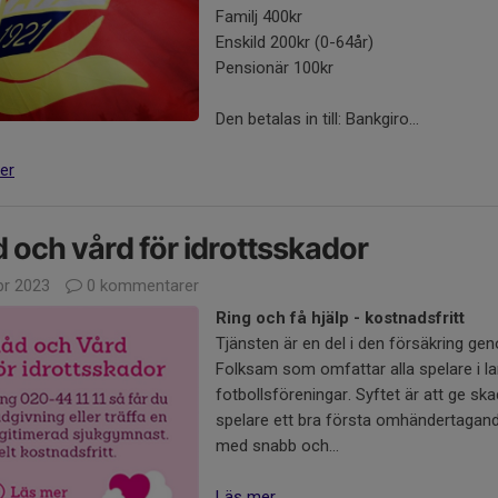
Familj 400kr
Enskild 200kr (0-64år)
Pensionär 100kr
Den betalas in till: Bankgiro...
er
 och vård för idrottsskador
pr 2023
0 kommentarer
Ring och få hjälp - kostnadsfritt
Tjänsten är en del i den försäkring ge
Folksam som omfattar alla spelare i l
fotbollsföreningar. Syftet är att ge sk
spelare ett bra första omhändertagan
med snabb och...
Läs mer