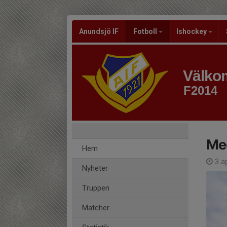
Anundsjö IF
Fotboll
Ishockey
Välkom
F2014
Med
Hem
3 a
Nyheter
Truppen
Matcher