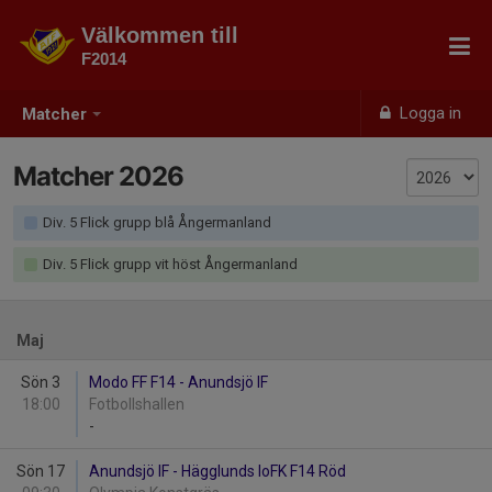
Välkommen till
F2014
Logga in
Matcher
Matcher 2026
Div. 5 Flick grupp blå Ångermanland
Div. 5 Flick grupp vit höst Ångermanland
Maj
Sön 3
Modo FF F14 - Anundsjö IF
18:00
Fotbollshallen
-
Sön 17
Anundsjö IF - Hägglunds IoFK F14 Röd