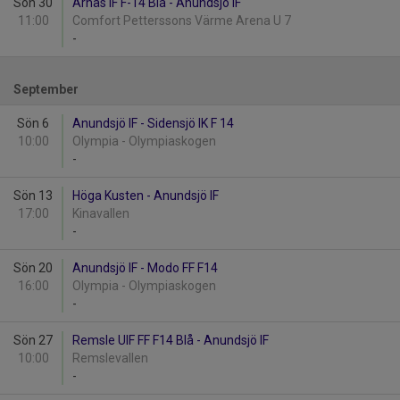
Sön 30
Arnäs IF F-14 Blå - Anundsjö IF
11:00
Comfort Petterssons Värme Arena U 7
-
September
Sön 6
Anundsjö IF - Sidensjö IK F 14
10:00
Olympia - Olympiaskogen
-
Sön 13
Höga Kusten - Anundsjö IF
17:00
Kinavallen
-
Sön 20
Anundsjö IF - Modo FF F14
16:00
Olympia - Olympiaskogen
-
Sön 27
Remsle UIF FF F14 Blå - Anundsjö IF
10:00
Remslevallen
-