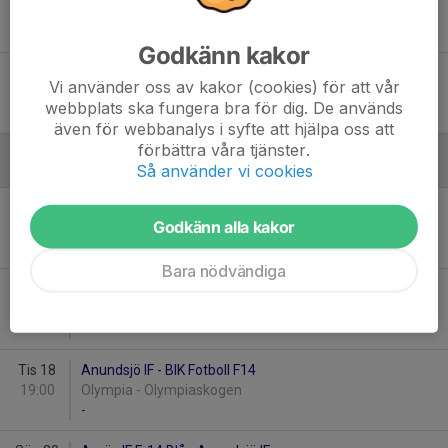
11:00
Olympia - Olympiaskogen
-
Godkänn kakor
Tis 30
Anundsjö IF - Härnösands SK F14
Vi använder oss av kakor (cookies) för att vår
19:00
Olympia - Olympiaskogen
webbplats ska fungera bra för dig. De används
-
även för webbanalys i syfte att hjälpa oss att
förbättra våra tjänster.
Så använder vi cookies
Augusti
Tor 6
Anundsjö IF - Arnäs IF F-14 Gul
Godkänn alla kakor
19:00
Olympia - Olympiaskogen
-
Bara nödvändiga
Sön 16
Härnösands SK F14 - Anundsjö IF
18:00
Högslättens IP Syd halvplan – 7 mot 7
-
Tis 18
Anundsjö IF - BIK Fotboll F14
19:00
Olympia - Olympiaskogen
-