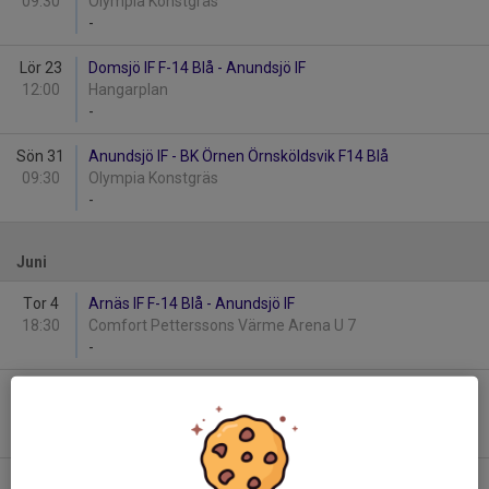
09:30
Olympia Konstgräs
-
Lör 23
Domsjö IF F-14 Blå - Anundsjö IF
12:00
Hangarplan
-
Sön 31
Anundsjö IF - BK Örnen Örnsköldsvik F14 Blå
09:30
Olympia Konstgräs
-
Juni
Tor 4
Arnäs IF F-14 Blå - Anundsjö IF
18:30
Comfort Petterssons Värme Arena U 7
-
Tor 18
Kramfors-Alliansen F14 - Anundsjö IF
18:30
Kramfors IP 7 mot 7
-
Sön 28
Anundsjö IF - Remsle UIF FF F14 Blå