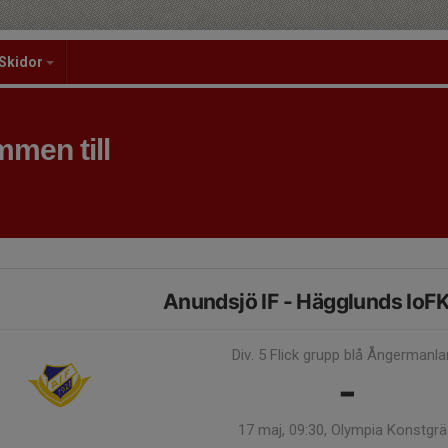
Skidor
men till
Anundsjö IF - Hägglunds IoF
Div. 5 Flick grupp blå Ångermanl
-
17 maj, 09:30, Olympia Konstgr