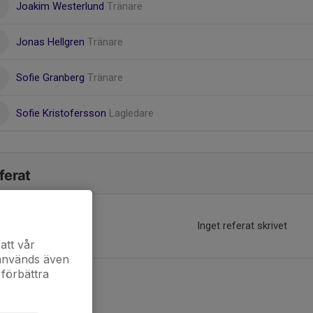
Joakim Westerlund
Tränare
Jonas Hellgren
Tränare
Sofie Granberg
Tränare
Sofie Kristofersson
Lagledare
ferat
Inget referat skrivet
att vår
 används även
 förbättra