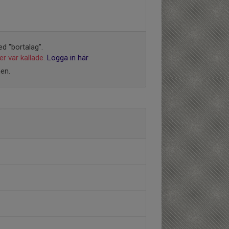
d "bortalag".
r var kallade.
Logga in här
hen.