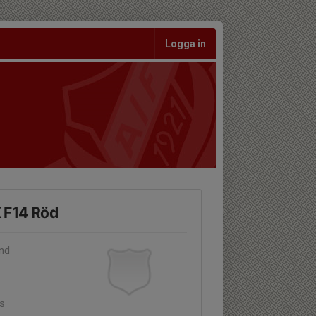
Logga in
K F14 Röd
and
äs