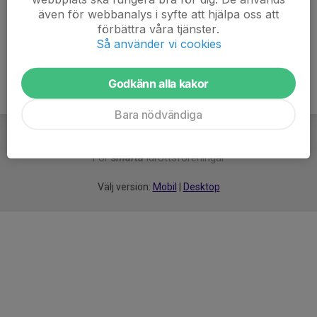
även för webbanalys i syfte att hjälpa oss att
Ålder
43 år
förbättra våra tjänster.
Så använder vi cookies
Godkänn alla kakor
Bara nödvändiga
För
smarta
idrottsföreningar
Välj version:
Mobil
|
Desktop