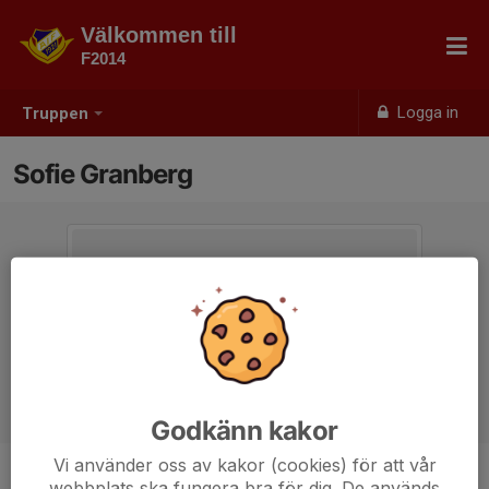
Välkommen till
F2014
Logga in
Truppen
Sofie Granberg
Godkänn kakor
Vi använder oss av kakor (cookies) för att vår
webbplats ska fungera bra för dig. De används
Titel
Tränare