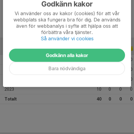
Godkänn kakor
Ålder
11 år
Vi använder oss av kakor (cookies) för att vår
webbplats ska fungera bra för dig. De används
även för webbanalys i syfte att hjälpa oss att
förbättra våra tjänster.
Så använder vi cookies
ALLA SERIER
ALLA ÅR
Godkänn alla kakor
2026
8
0
0
0
Bara nödvändiga
2025
19
0
0
0
2024
3
0
0
0
2023
10
0
0
0
Totalt
40
0
0
0