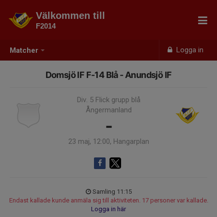
Välkommen till
F2014
Logga in
Matcher
Domsjö IF F-14 Blå - Anundsjö IF
Div. 5 Flick grupp blå
Ångermanland
-
23 maj, 12:00, Hangarplan
Samling 11:15
Endast kallade kunde anmäla sig till aktiviteten. 17 personer var kallade.
Logga in här