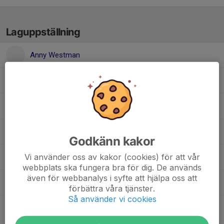
Laguppställning
Anny Westman
Emma-Li Westerlund
Evelina Mainwaring
Julia Edlund
Godkänn kakor
Vi använder oss av kakor (cookies) för att vår
Lilly Stoltz
webbplats ska fungera bra för dig. De används
även för webbanalys i syfte att hjälpa oss att
Lily Lunnegren Salander
förbättra våra tjänster.
Så använder vi cookies
Minna Risberg