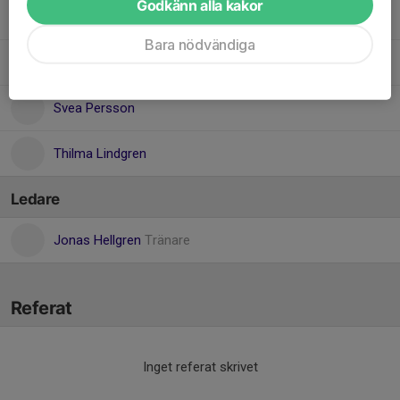
Godkänn alla kakor
Nelia Söderlund
Bara nödvändiga
Saga Hellgren
Svea Persson
Thilma Lindgren
Ledare
Jonas Hellgren
Tränare
Referat
Inget referat skrivet