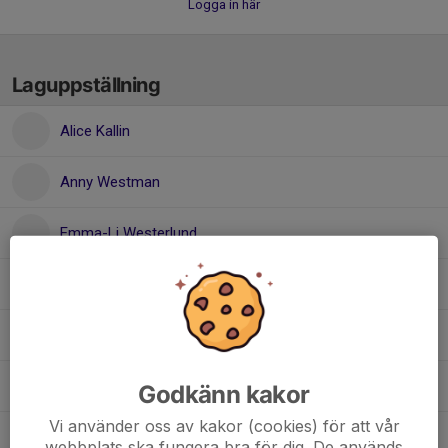
Logga in här
Laguppställning
Alice Kallin
Anny Westman
Emma-Li Westerlund
Evelina Mainwaring
Inger Häggkvist
Julia Edlund
Godkänn kakor
Vi använder oss av kakor (cookies) för att vår
Lily Lunnegren Salander
webbplats ska fungera bra för dig. De används