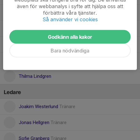
även för webbanalys i syfte att hjälpa oss att
förbättra våra tjänster.
Minna Risberg
Så använder vi cookies
Nelia Söderlund
Godkänn alla kakor
Saga Hellgren
Bara nödvändiga
Svea Persson
Thilma Lindgren
Ledare
Joakim Westerlund
Tränare
Jonas Hellgren
Tränare
Sofie Granberg
Tränare