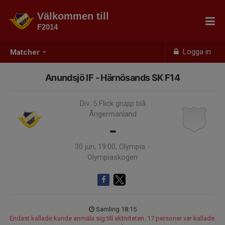
Välkommen till
F2014
Logga in
Matcher
Anundsjö IF - Härnösands SK F14
Div. 5 Flick grupp blå
Ångermanland
-
30 jun, 19:00, Olympia -
Olympiaskogen
Samling 18:15
Endast kallade kunde anmäla sig till aktiviteten. 17 personer var kallade.