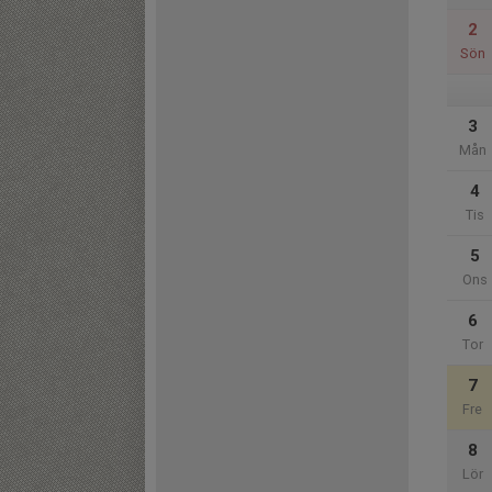
2
Sön
3
Mån
4
Tis
5
Ons
6
Tor
7
Fre
8
Lör