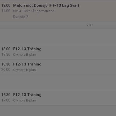
12:00
Match mot Domsjö IF F-13 Lag Svart
14:00
Div. 4 Flickor Ångermanland
Domsjö IP
v.33
18:00
F12-13 Träning
19:30
Olympia B-plan
18:30
F12-13 Träning
20:00
Olympia B-plan
15:30
F12-13 Träning
17:00
Olympia B-plan