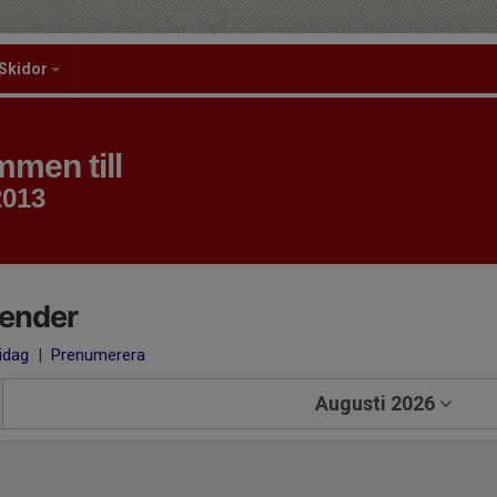
Skidor
men till
2013
lender
 idag
|
Prenumerera
Augusti 2026