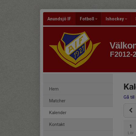
Anundsjö IF
Fotboll
Ishockey
Välkom
F2012-
Ka
Hem
Gå till
Matcher
Kalender
Kontakt
1
Lör