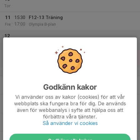
Tor
11
15:30
F12-13 Träning
17:00
Fre
Olympia B-plan
12
Lör
13
Sön
v.38
14
Godkänn kakor
Mån
Vi använder oss av kakor (cookies) för att vår
15
18:00
F12-13 Träning
webbplats ska fungera bra för dig. De används
19:30
Tis
Olympia B-plan
även för webbanalys i syfte att hjälpa oss att
förbättra våra tjänster.
16
18:30
F12-13 Träning
Så använder vi cookies
20:00
Ons
Olympia B-plan
17