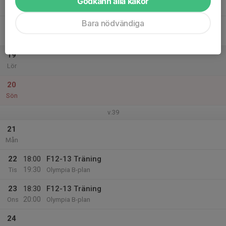
Godkänn alla kakor
Tor
Bara nödvändiga
18
15:30
F12-13 Träning
17:00
Fre
Olympia B-plan
19
Lör
20
Sön
v.39
21
Mån
22
18:00
F12-13 Träning
19:30
Tis
Olympia B-plan
23
18:30
F12-13 Träning
20:00
Ons
Olympia B-plan
24