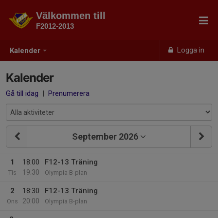
Välkommen till
F2012-2013
Logga in
Kalender
Kalender
Gå till idag
|
Prenumerera
September 2026
1
18:00
F12-13 Träning
19:30
Tis
Olympia B-plan
2
18:30
F12-13 Träning
20:00
Ons
Olympia B-plan