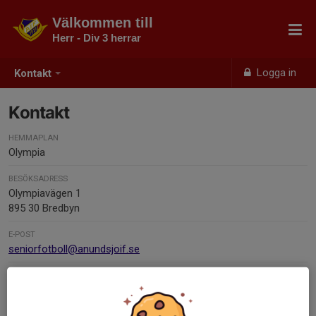
Välkommen till
Herr - Div 3 herrar
Logga in
Kontakt
Kontakt
HEMMAPLAN
Olympia
BESÖKSADRESS
Olympiavägen 1
895 30 Bredbyn
E-POST
seniorfotboll@anundsjoif.se
FAKTURAADRESS