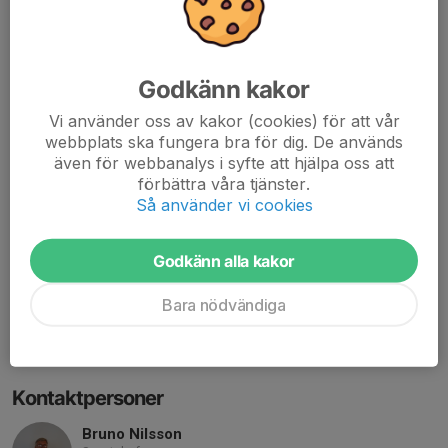
Herr - Div 3 herrar - Anundsjö IF - Fotboll
Olympiavägen 1
895 30 Bredbyn
Godkänn kakor
MEJLA PDF-FAKTUROR TILL
seniorfotboll@anundsjoif.se
Vi använder oss av kakor (cookies) för att vår
webbplats ska fungera bra för dig. De används
FÖRENINGSNUMMER
även för webbanalys i syfte att hjälpa oss att
1085
förbättra våra tjänster.
ORG. NUMMER
Så använder vi cookies
889600-4846
Godkänn alla kakor
BANKGIRO
5650-3634
Bara nödvändiga
SWISH-NUMMER
1231556851
Kontaktpersoner
Bruno Nilsson