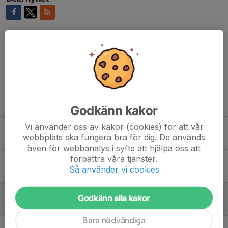
Kommentarer
Tidigare nyheter
Godkänn kakor
Vi använder oss av kakor (cookies) för att vår
Höstsäsongens första hemmamatch för div3
webbplats ska fungera bra för dig. De används
28 jul, 21:17
0
även för webbanalys i syfte att hjälpa oss att
förbättra våra tjänster.
Derbymatch för div 5 mån 27/7
Så använder vi cookies
26 jul, 22:32
0
Hemmamatcher herrar v.25
Godkänn alla kakor
15 jun, 11:12
0
Bara nödvändiga
Bredbydag och hemmamatch div3