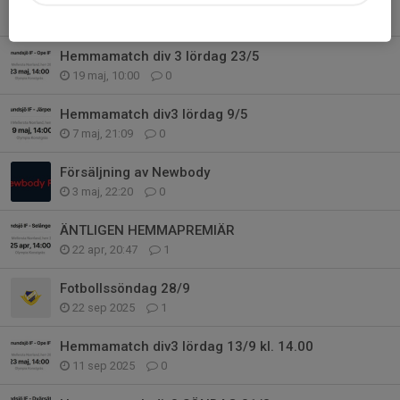
4 jun, 19:44
0
Hemmamatch div 3 lördag 23/5
19 maj, 10:00
0
Hemmamatch div3 lördag 9/5
7 maj, 21:09
0
Försäljning av Newbody
3 maj, 22:20
0
ÄNTLIGEN HEMMAPREMIÄR
22 apr, 20:47
1
Fotbollssöndag 28/9
22 sep 2025
1
Hemmamatch div3 lördag 13/9 kl. 14.00
11 sep 2025
0