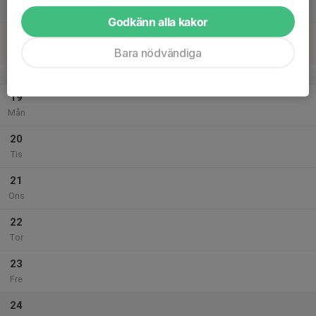
Lör
Godkänn alla kakor
18
Sön
Bara nödvändiga
v.43
19
Mån
20
Tis
21
Ons
22
Tor
23
Fre
24