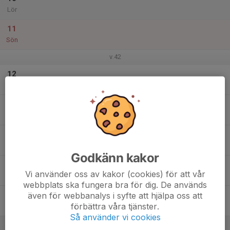
Lör
11
Sön
v.42
12
Mån
13
Tis
14
Ons
Godkänn kakor
15
Vi använder oss av kakor (cookies) för att vår
Tor
webbplats ska fungera bra för dig. De används
även för webbanalys i syfte att hjälpa oss att
16
förbättra våra tjänster.
Fre
Så använder vi cookies
17