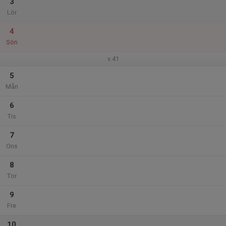
3
Lör
4
Sön
v.41
5
Mån
6
Tis
7
Ons
8
Tor
9
Fre
10