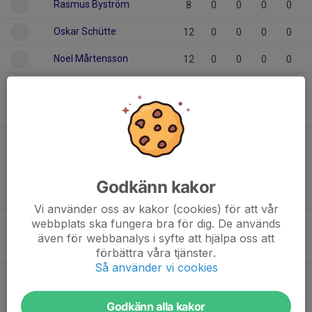
Rasmus Byström
8
0
0
0
0
Oskar Schütte
12
0
0
0
0
Noel Mårtensson
12
0
0
0
0
Muhammad Hasso
11
0
0
0
0
Mio Gustavsson
11
0
0
0
0
Milo Hallongren
3
0
0
0
0
Kaspian Fahlander
12
0
0
0
0
Godkänn kakor
Kasper Kallin
10
0
0
0
0
Vi använder oss av kakor (cookies) för att vår
John Hellström
webbplats ska fungera bra för dig. De används
12
0
0
0
0
även för webbanalys i syfte att hjälpa oss att
Isak Sjödin
10
0
0
0
0
förbättra våra tjänster.
Så använder vi cookies
Gabriel Sedin
9
0
0
0
0
Freddi Rödström
11
0
0
0
0
Godkänn alla kakor