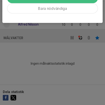
Aron Medhanie
13
0
0
0
0
Bara nödvändiga
Andreas Södersten
11
0
0
0
0
Alfred Nilsson
10
0
0
0
0
MÅLVAKTER
Ingen målvaktsstatistik inlagd
Dela statistik