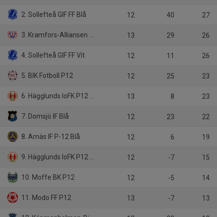
2. Sollefteå GIF FF Blå
12
40
27
3. Kramfors-Alliansen P12
13
29
26
4. Sollefteå GIF FF Vit
12
11
26
5. BIK Fotboll P12
12
25
23
6. Hägglunds IoFK P12 Röd
13
8
23
7. Domsjö IF Blå
12
23
22
8. Arnäs IF P-12 Blå
12
6
19
9. Hägglunds IoFK P12 Vit
12
-7
15
10. Moffe BK P12
12
-5
14
11. Modo FF P12
13
-7
13