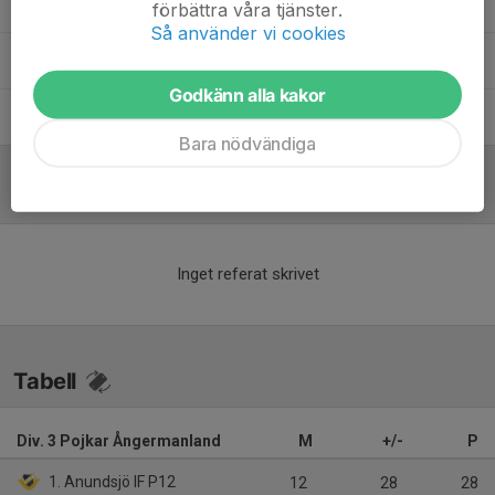
Anders Nilsson
Tränare
förbättra våra tjänster.
Så använder vi cookies
Annelie Mårtensson
Lagledare
Godkänn alla kakor
Mats Norberg
Tränare
Bara nödvändiga
Referat
Inget referat skrivet
Tabell
Div. 3 Pojkar Ångermanland
M
+/-
P
1. Anundsjö IF P12
12
28
28