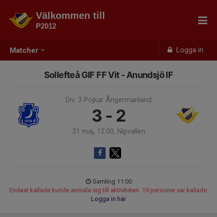
Välkommen till
P2012
Logga in
Matcher
Sollefteå GIF FF Vit - Anundsjö IF
Div. 3 Pojkar Ångermanland
3 - 2
31 maj, 12:00, Nipvallen
Samling 11:00
Endast kallade kunde anmäla sig till aktiviteten. 19 personer var kallade.
Logga in här