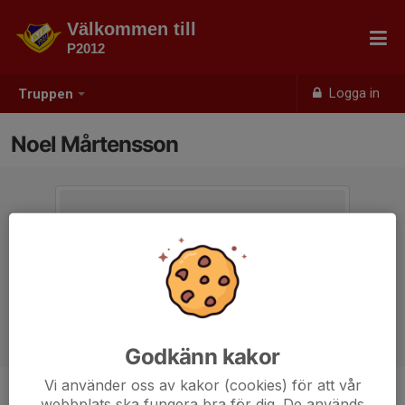
Välkommen till
P2012
Logga in
Truppen
Noel Mårtensson
Godkänn kakor
Vi använder oss av kakor (cookies) för att vår
webbplats ska fungera bra för dig. De används
Ålder
14 år