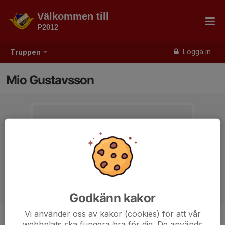
Välkommen till
P2012
Logga in
Truppen
Mio Gustavsson
Godkänn kakor
Vi använder oss av kakor (cookies) för att vår
webbplats ska fungera bra för dig. De används
Ålder
13 år