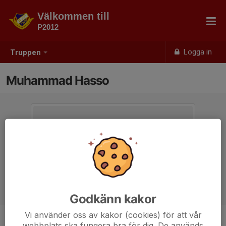
Välkommen till
P2012
Logga in
Truppen
Muhammad Hasso
Godkänn kakor
Vi använder oss av kakor (cookies) för att vår
webbplats ska fungera bra för dig. De används
Ålder
14 år