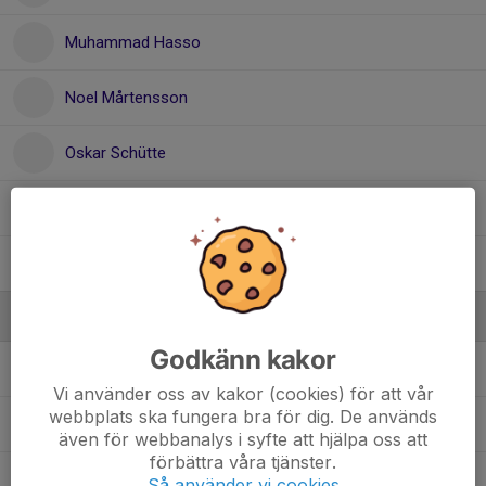
Muhammad Hasso
Noel Mårtensson
Oskar Schütte
Viktor Genberg
Ville Norberg
Ledare
Godkänn kakor
Anders Nilsson
Tränare
Vi använder oss av kakor (cookies) för att vår
webbplats ska fungera bra för dig. De används
Annelie Mårtensson
Lagledare
även för webbanalys i syfte att hjälpa oss att
förbättra våra tjänster.
Mats Norberg
Tränare
Så använder vi cookies