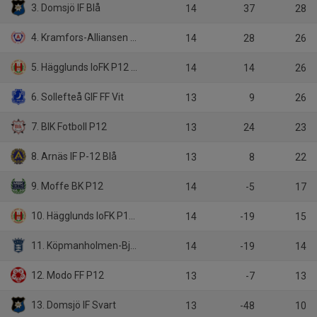
3. Domsjö IF Blå
14
37
28
4. Kramfors-Alliansen P12
14
28
26
5. Hägglunds IoFK P12 Röd
14
14
26
6. Sollefteå GIF FF Vit
13
9
26
7. BIK Fotboll P12
13
24
23
8. Arnäs IF P-12 Blå
13
8
22
9. Moffe BK P12
14
-5
17
10. Hägglunds IoFK P12 Vit
14
-19
15
11. Köpmanholmen-Bjästa FF P11-12
14
-19
14
12. Modo FF P12
13
-7
13
13. Domsjö IF Svart
13
-48
10