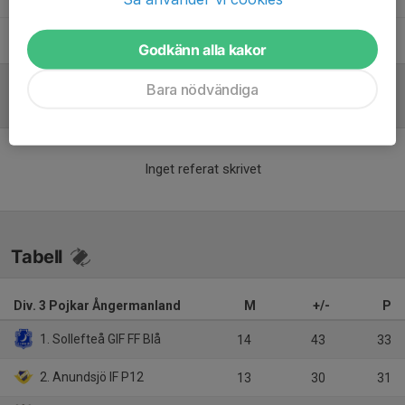
Peter Nilsson
Tränare
Godkänn alla kakor
Bara nödvändiga
Referat
Inget referat skrivet
Tabell
Div. 3 Pojkar Ångermanland
M
+/-
P
1. Sollefteå GIF FF Blå
14
43
33
2. Anundsjö IF P12
13
30
31