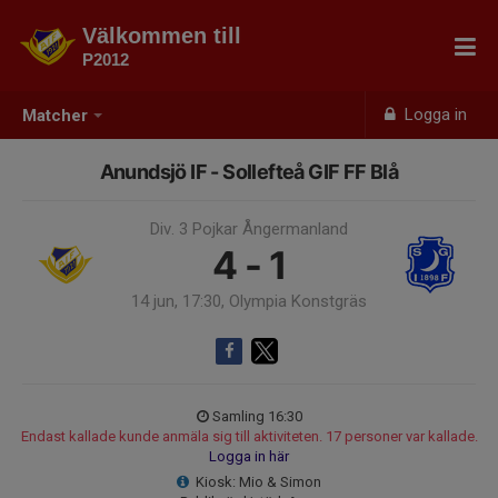
Välkommen till
P2012
Logga in
Matcher
Anundsjö IF - Sollefteå GIF FF Blå
Div. 3 Pojkar Ångermanland
4 - 1
14 jun, 17:30, Olympia Konstgräs
Samling 16:30
Endast kallade kunde anmäla sig till aktiviteten. 17 personer var kallade.
Logga in här
Kiosk: Mio & Simon