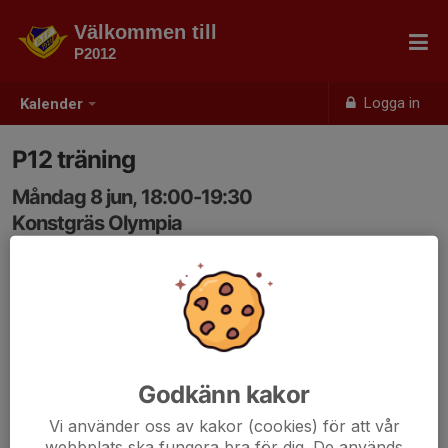
Välkommen till
P2012
Logga in
Kalender
P12 träning
Måndag 8 jun, 18:00-19:30
Konstgräs Olympia
Samling: 17:50
Godkänn kakor
Vi använder oss av kakor (cookies) för att vår
webbplats ska fungera bra för dig. De används