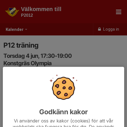
Välkommen till
P2012
Logga in
Kalender
P12 träning
Torsdag 4 jun, 17:30-19:00
Konstgräs Olympia
Samling: 17:20
Godkänn kakor
Vi använder oss av kakor (cookies) för att vår
webbplats ska fungera bra för dig. De används