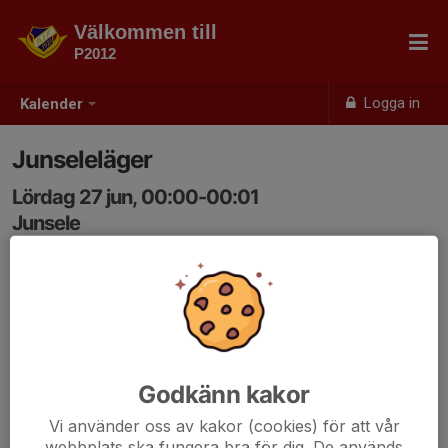
Välkommen till
P2012
Logga in
Kalender
Junseleläger
Lördag 27 jun, 00:00-00:01
Junsele
Samling: 00:00
Godkänn kakor
Vi använder oss av kakor (cookies) för att vår
webbplats ska fungera bra för dig. De används