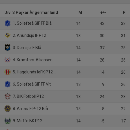
Div. 3 Pojkar Ångermanland
M
+/-
P
1. Sollefteå GIF FF Blå
14
43
33
2. Anundsjö IF P12
13
30
31
3. Domsjö IF Blå
14
37
28
4. Kramfors-Alliansen P12
14
28
26
5. Hägglunds IoFK P12 Röd
14
14
26
6. Sollefteå GIF FF Vit
13
9
26
7. BIK Fotboll P12
13
24
23
8. Arnäs IF P-12 Blå
13
8
22
9. Moffe BK P12
14
-5
17