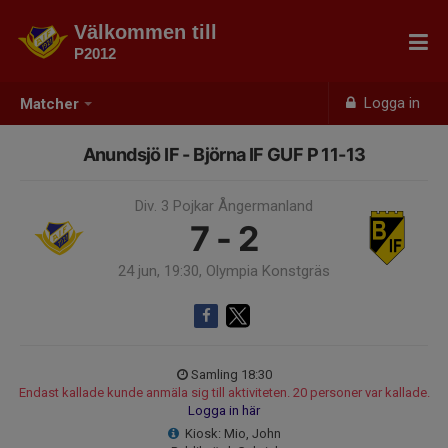
Välkommen till
P2012
Logga in
Matcher
Anundsjö IF - Björna IF GUF P 11-13
Div. 3 Pojkar Ångermanland
7 - 2
24 jun, 19:30, Olympia Konstgräs
Samling 18:30
Endast kallade kunde anmäla sig till aktiviteten. 20 personer var kallade.
Logga in här
Kiosk: Mio, John