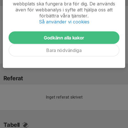
webbplats ska fungera bra för dig. De används
även för webbanalys i syfte att hjälpa oss att
Anders Nilsson
Tränare
förbättra våra tjänster.
Så använder vi cookies
Annelie Mårtensson
Lagledare
Godkänn alla kakor
Mats Norberg
Tränare
Bara nödvändiga
Peter Nilsson
Tränare
Referat
Inget referat skrivet
Tabell