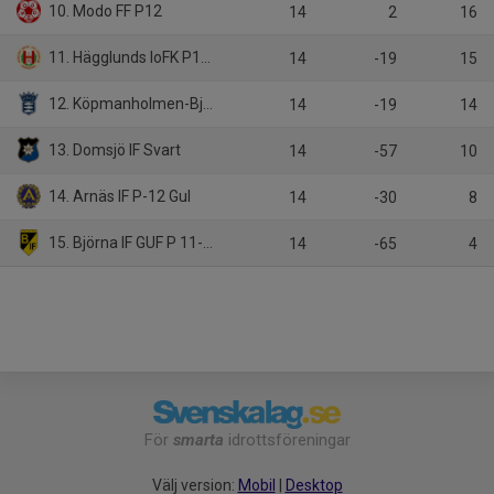
10. Modo FF P12
14
2
16
11. Hägglunds IoFK P12 Vit
14
-19
15
12. Köpmanholmen-Bjästa FF P11-12
14
-19
14
13. Domsjö IF Svart
14
-57
10
14. Arnäs IF P-12 Gul
14
-30
8
15. Björna IF GUF P 11-13
14
-65
4
För
smarta
idrottsföreningar
Välj version:
Mobil
|
Desktop