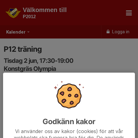
Välkommen till
P2012
Logga in
Kalender
P12 träning
Tisdag 2 jun, 17:30-19:00
Konstgräs Olympia
Samling: 17:20
Godkänn kakor
Vi använder oss av kakor (cookies) för att vår
webbplats ska fungera bra för dig. De används