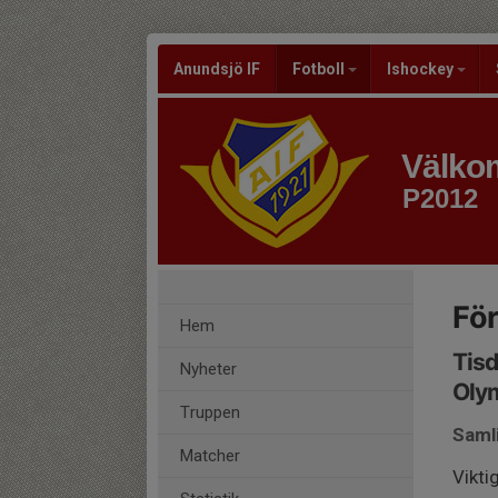
Anundsjö IF
Fotboll
Ishockey
Välkom
P2012
Fö
Hem
Tisd
Nyheter
Oly
Truppen
Saml
Matcher
Vikti