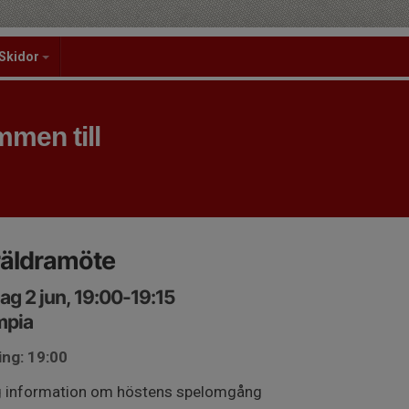
Skidor
men till
räldramöte
ag 2 jun, 19:00-19:15
mpia
ing: 19:00
g information om höstens spelomgång