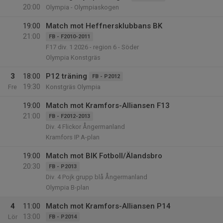
20:00
Olympia - Olympiaskogen
19:00
Match mot Heffnersklubbans BK
21:00
FB - F2010-2011
F17 div. 1 2026 - region 6 - Söder
Olympia Konstgräs
3
18:00
P12 träning
FB - P2012
19:30
Fre
Konstgräs Olympia
19:00
Match mot Kramfors-Alliansen F13
21:00
FB - F2012-2013
Div. 4 Flickor Ångermanland
Kramfors IP A-plan
19:00
Match mot BIK Fotboll/Älandsbro
20:30
FB - P2013
Div. 4 Pojk grupp blå Ångermanland
Olympia B-plan
4
11:00
Match mot Kramfors-Alliansen P14
13:00
Lör
FB - P2014