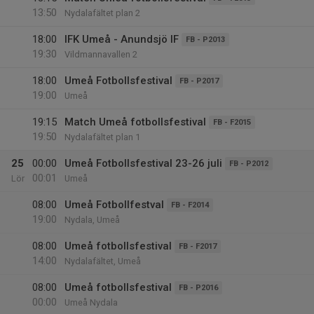
13:50
Nydalafältet plan 2
18:00
IFK Umeå - Anundsjö IF
FB - P2013
19:30
Vildmannavallen 2
18:00
Umeå Fotbollsfestival
FB - P2017
19:00
Umeå
19:15
Match Umeå fotbollsfestival
FB - F2015
19:50
Nydalafältet plan 1
25
00:00
Umeå Fotbollsfestival 23-26 juli
FB - P2012
00:01
Lör
Umeå
08:00
Umeå Fotbollfestval
FB - F2014
19:00
Nydala, Umeå
08:00
Umeå fotbollsfestival
FB - F2017
14:00
Nydalafältet, Umeå
08:00
Umeå fotbollsfestival
FB - P2016
00:00
Umeå Nydala