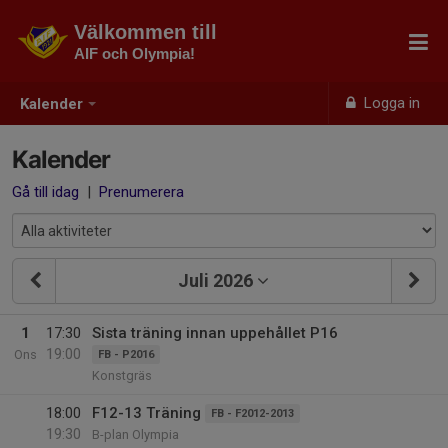
Välkommen till
AIF och Olympia!
Logga in
Kalender
Kalender
Gå till idag
|
Prenumerera
Juli 2026
1
17:30
Sista träning innan uppehållet P16
19:00
Ons
FB - P2016
Konstgräs
18:00
F12-13 Träning
FB - F2012-2013
19:30
B-plan Olympia