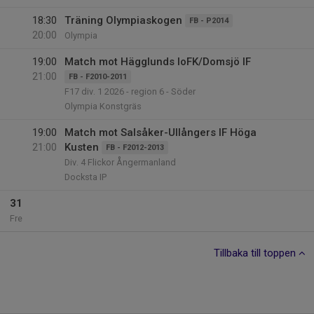
18:30
Träning Olympiaskogen
FB - P2014
20:00
Olympia
19:00
Match mot Hägglunds IoFK/Domsjö IF
21:00
FB - F2010-2011
F17 div. 1 2026 - region 6 - Söder
Olympia Konstgräs
19:00
Match mot Salsåker-Ullångers IF Höga
21:00
Kusten
FB - F2012-2013
Div. 4 Flickor Ångermanland
Docksta IP
31
Fre
Tillbaka till toppen