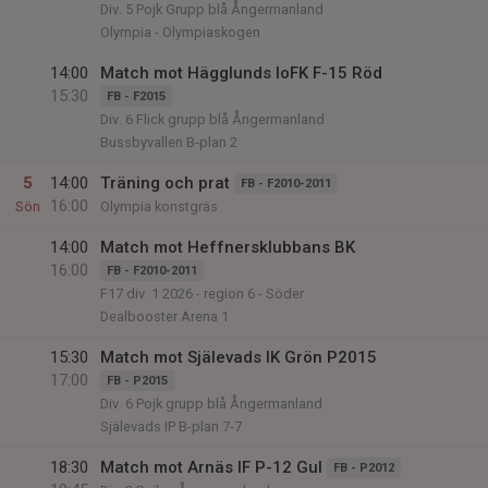
Div. 5 Pojk Grupp blå Ångermanland
Olympia - Olympiaskogen
14:00
Match mot Hägglunds IoFK F-15 Röd
15:30
FB - F2015
Div. 6 Flick grupp blå Ångermanland
Bussbyvallen B-plan 2
5
14:00
Träning och prat
FB - F2010-2011
16:00
Sön
Olympia konstgräs
14:00
Match mot Heffnersklubbans BK
16:00
FB - F2010-2011
F17 div. 1 2026 - region 6 - Söder
Dealbooster Arena 1
15:30
Match mot Själevads IK Grön P2015
17:00
FB - P2015
Div. 6 Pojk grupp blå Ångermanland
Själevads IP B-plan 7-7
18:30
Match mot Arnäs IF P-12 Gul
FB - P2012