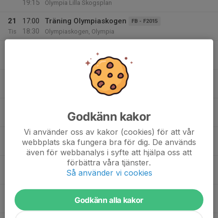
19:15
Olympia Lilla Skogsplan
21
17:00
Träning Olympiaskogen
FB - F2015
18:30
Tis
Olympiaskogen, Olympia
18:00
F12-13 Träning
FB - F2012-2013
19:30
Olympia B-plan
18:00
P12 träning
FB - P2012
19:30
Konstgräs Olympia
18:30
Träning F2014
FB - F2014
Godkänn kakor
20:00
Skolbackens IP
Vi använder oss av kakor (cookies) för att vår
19:30
Träning Olympia
FB - F2010-2011
webbplats ska fungera bra för dig. De används
21:00
Olympia konstgräs
även för webbanalys i syfte att hjälpa oss att
förbättra våra tjänster.
22
18:00
Fotbollsträning
FB - P2015
Så använder vi cookies
19:30
Ons
Nydala Umeå
23
00:00
Umeå Fotbollsfestival 23-26 juli
FB - P2012
Godkänn alla kakor
00:01
Tor
Umeå