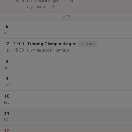
19:45
Div. 3 Pojkar Ångermanland
Olympia Konstgräs
v.28
6
Mån
7
17:00
Träning Olympiaskogen
FB - F2015
18:30
Tis
Olympiaskogen, Olympia
8
Ons
9
Tor
10
Fre
11
Lör
12