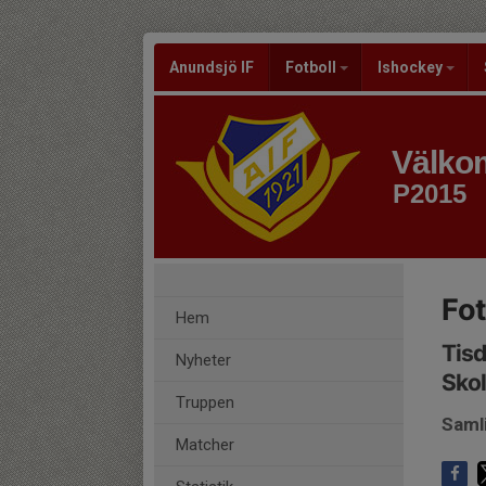
Anundsjö IF
Fotboll
Ishockey
Välkom
P2015
Fot
Hem
Tisd
Nyheter
Sko
Truppen
Saml
Matcher