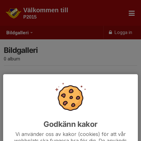
Välkommen till
P2015
Logga in
Bildgalleri
Bildgalleri
0 album
Inga album skapade
Godkänn kakor
Vi använder oss av kakor (cookies) för att vår
webbplats ska fungera bra för dig. De används