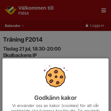
Välkommen till
F2014
Logga in
Kalender
Träning F2014
Tisdag 21 jul, 18:30-20:00
Skolbackens IP
Samling: 18:30
Godkänn kakor
Vi använder oss av kakor (cookies) för att vår
webbplats ska fungera bra för dig. De används