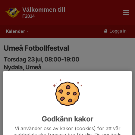
Välkommen till
F2014
Logga in
Kalender
Umeå Fotbollfestval
Torsdag 23 jul, 08:00-19:00
Nydala, Umeå
Samling: 08:00
Godkänn kakor
Vi använder oss av kakor (cookies) för att vår
webbplats ska fungera bra för dig. De används