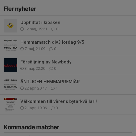
Fler nyheter
Upphittat i kiosken
12 maj, 19:51
0
Hemmamatch div3 lördag 9/5
7 maj, 21:09
0
Försäljning av Newbody
3 maj, 22:20
0
ÄNTLIGEN HEMMAPREMIÄR
22 apr, 20:47
1
Välkommen till vårens bytarkvällar!!
21 apr, 19:06
0
Kommande matcher