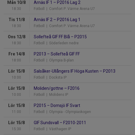
Mån 10/8
Arnäs IF 1
–
P2016 Lag 2
18:30
Fotboll
| Comfort P. Värme Arena U7
Tis 11/8
Arnäs IF 2
–
P2016 Lag 1
18:30
Fotboll
| Comfort P. Värme Arena U7
Ons 12/8
Sollefteå GIF FF Blå
–
P2015
18:30
Fotboll
| Söderleden nedre
Fre 14/8
P2013
–
Sollefteå GIF FF
18:00
Fotboll
| Olympia B-plan
Lör 15/8
Salsåker-Ullångers IF Höga Kusten
–
P2013
10:00
Fotboll
| Docksta IP
Lör 15/8
Moliden/gottne
–
F2016
10:00
Fotboll
| Molidens IP
Lör 15/8
P2015
–
Domsjö IF Svart
11:00
Fotboll
| Olympia - Olympiaskogen
Lör 15/8
GIF Sundsvall
–
F2010-2011
15:30
Fotboll
| Västhagen IP