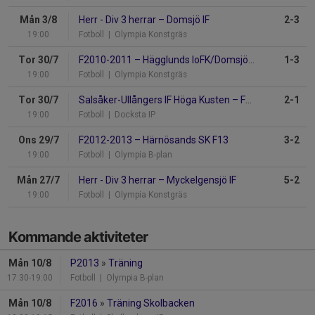
Mån 3/8
Herr - Div 3 herrar
–
Domsjö IF
2-3
19:00
Fotboll
| Olympia Konstgräs
Tor 30/7
F2010-2011
–
Hägglunds IoFK/Domsjö IF
1-3
19:00
Fotboll
| Olympia Konstgräs
Tor 30/7
Salsåker-Ullångers IF Höga Kusten
–
F2012-2013
2-1
19:00
Fotboll
| Docksta IP
Ons 29/7
F2012-2013
–
Härnösands SK F13
3-2
19:00
Fotboll
| Olympia B-plan
Mån 27/7
Herr - Div 3 herrar
–
Myckelgensjö IF
5-2
19:00
Fotboll
| Olympia Konstgräs
Kommande aktiviteter
Mån 10/8
P2013
»
Träning
17:30-19:00
Fotboll
| Olympia B-plan
Mån 10/8
F2016
»
Träning Skolbacken