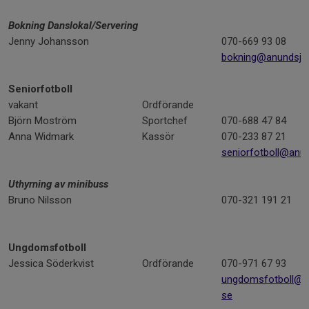
Bokning Danslokal/Servering
Jenny Johansson
070-669 93 08
bokning@anundsjoi
Seniorfotboll
vakant
Ordförande
Björn Moström
Sportchef
070-688 47 84
Anna Widmark
Kassör
070-233 87 21
seniorfotboll@anun
Uthyrning av minibuss
Bruno Nilsson
070-321 191 21
Ungdomsfotboll
Jessica Söderkvist
Ordförande
070-971 67 93
ungdomsfotboll@an
se