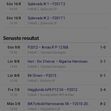
Sön 16/8
Själevads IK 1
–
F2017 2
09:00
Fotboll
| Själevads IP
Sön 16/8
Själevads IK 2
–
F2017 1
10:30
Fotboll
| Själevads IP
Senaste resultat
Sön 9/8
P2012
–
Arnäs IF P-12 Blå
1-0
18:30
Fotboll
| Olympia Konstgräs
Lör 8/8
Herr - Div 3 herrar
–
Älgarna-Härnösand IF
2-1
14:00
Fotboll
| Olympia Konstgräs
Lör 8/8
BK Örnen
–
P2013
5-1
10:00
Fotboll
| Bodums IP
Fre 7/8
Hägglunds IoFK P12 Vit
–
P2012
2-4
19:00
Fotboll
| Bussbyvallen NP3 A-Plan
Mån 3/8
BIK Fotboll/Härnösands SK
–
F2010-2011
8-2
19:00
Fotboll
| Högslättens IP