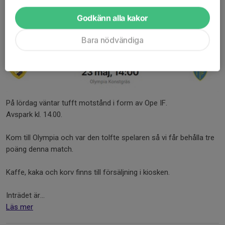
Hemmamatch div 3 lördag 23/5
Godkänn alla kakor
19 maj, 10:00
0 kommentarer
Bara nödvändiga
På lördag väntar tufft motstånd i form av Ope IF.
Avspark kl. 14.00.
Kom till Olympia och var den tolfte spelaren så vi får behålla tre
poäng denna match.
Kaffe, kaka och korv finns till försäljning i kiosken.
Inträdet är...
Läs mer