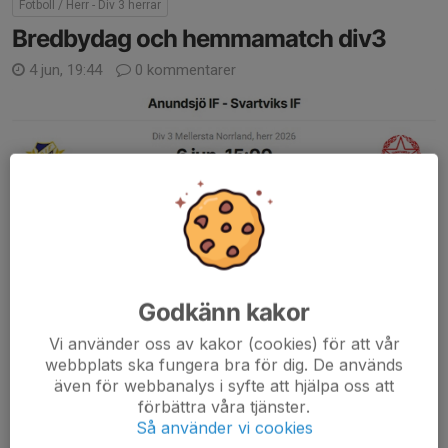
Fotboll / Herr - Div 3 herrar
Bredbydag och hemmamatch div3
4 jun, 19:44
0 kommentarer
Äntligen dags för Bredbydag och även hemmamatch på Olympia
för div3.
Tufft motstånd i form av Svartviks IF som har samma poäng
som oss men ligger ovanför på grund av bättre målskillnad.
Godkänn kakor
Vi använder oss av kakor (cookies) för att vår
Observera att matchen startar kl. 15....
webbplats ska fungera bra för dig. De används
Läs mer
även för webbanalys i syfte att hjälpa oss att
förbättra våra tjänster.
Så använder vi cookies
Fotboll / Herr - Div 3 herrar