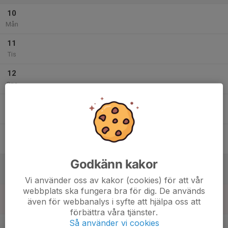
10
Mån
11
Tis
12
Ons
13
Tor
14
Fre
Godkänn kakor
15
Lör
Vi använder oss av kakor (cookies) för att vår
webbplats ska fungera bra för dig. De används
16
även för webbanalys i syfte att hjälpa oss att
Sön
förbättra våra tjänster.
v.34
Så använder vi cookies