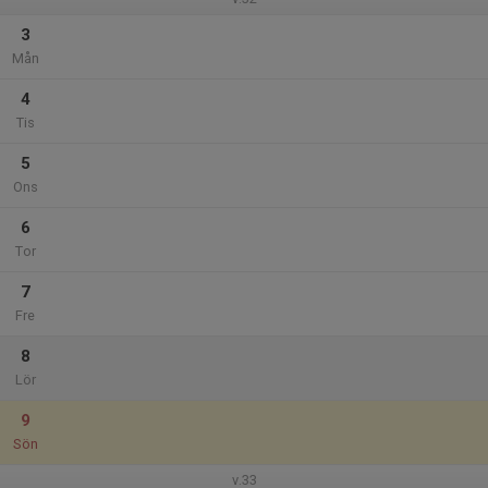
3
Mån
4
Tis
5
Ons
6
Tor
7
Fre
8
Lör
9
Sön
v.33