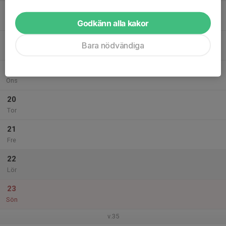
17
Mån
Godkänn alla kakor
18
Bara nödvändiga
Tis
19
Ons
20
Tor
21
Fre
22
Lör
23
Sön
v.35