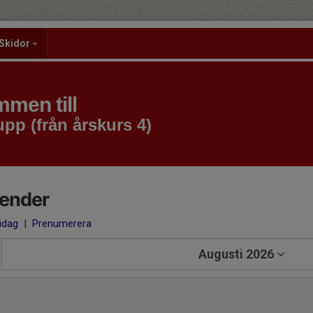
Skidor
men till
pp (från årskurs 4)
lender
 idag
|
Prenumerera
Augusti 2026