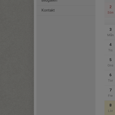
Bildgalleri
2
Kontakt
Sön
3
Mån
4
Tis
5
Ons
6
Tor
7
Fre
8
Lör