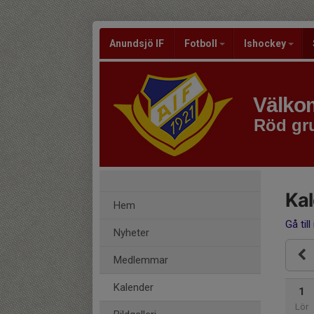
Anundsjö IF
Fotboll
Ishockey
Välkom
Röd gru
Ka
Hem
Gå till
Nyheter
Medlemmar
Kalender
1
Lör