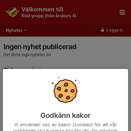
Välkommen till
Röd grupp (från årskurs 4)
Logga in
Nyheter
Ingen nyhet publicerad
Det finns inga nyheter än.
Tidigare nyheter
Det finns inga tidigare nyheter
Godkänn kakor
Vi använder oss av kakor (cookies) för att vår
webbplats ska fungera bra för dig. De används