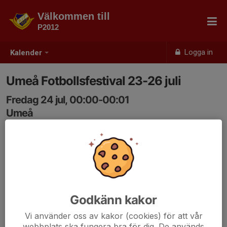
Välkommen till
P2012
Logga in
Kalender
Umeå Fotbollsfestival 23-26 juli
Fredag 24 jul, 00:00-00:01
Umeå
Samling: 00:00
Godkänn kakor
Vi använder oss av kakor (cookies) för att vår
webbplats ska fungera bra för dig. De används