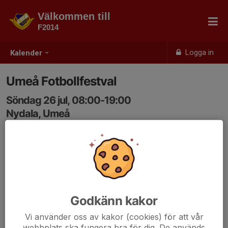
Välkommen till
F2014
Logga in
Kalender
Umeå Fotbollfestval
Söndag 26 jul, 08:00-19:00
Nydala, Umeå
Samling: 08:00
Godkänn kakor
Vi använder oss av kakor (cookies) för att vår
webbplats ska fungera bra för dig. De används