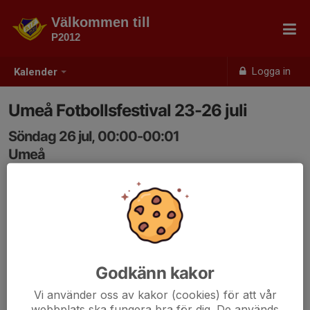
Välkommen till
P2012
Logga in
Kalender
Umeå Fotbollsfestival 23-26 juli
Söndag 26 jul, 00:00-00:01
Umeå
Samling: 00:00
Godkänn kakor
Vi använder oss av kakor (cookies) för att vår
webbplats ska fungera bra för dig. De används