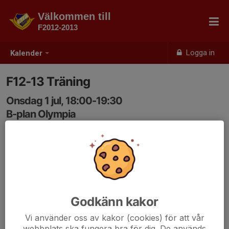
Välkommen till
F2012-2013
Logga in
Kalender
F12-13 Träning
Onsdag 1 jul, 18:00-19:30
B-plan Olympia
Samling: 18:00
Godkänn kakor
Vi använder oss av kakor (cookies) för att vår
webbplats ska fungera bra för dig. De används