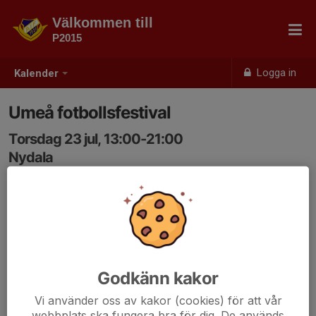
Välkommen till
P2015
Logga in
Kalender
Umeå fotbollsfestival
Torsdag 23 jul, 13:00-21:00
Nydala
Samling: 13:00
Godkänn kakor
Vi använder oss av kakor (cookies) för att vår
webbplats ska fungera bra för dig. De används