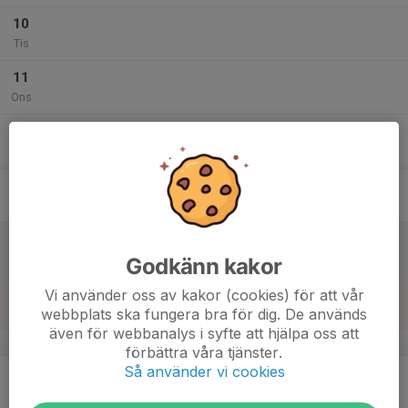
10
Tis
11
Ons
12
Tor
13
Fre
14
Lör
Godkänn kakor
15
Vi använder oss av kakor (cookies) för att vår
webbplats ska fungera bra för dig. De används
Sön
även för webbanalys i syfte att hjälpa oss att
v.47
förbättra våra tjänster.
Så använder vi cookies
16
Mån