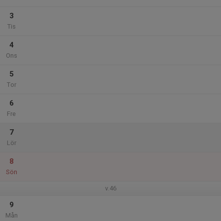
3
Tis
4
Ons
5
Tor
6
Fre
7
Lör
8
Sön
v.46
9
Mån