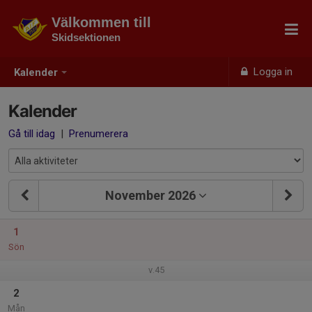
Välkommen till
Skidsektionen
Logga in
Kalender
Kalender
Gå till idag
|
Prenumerera
November 2026
1
Sön
v.45
2
Mån