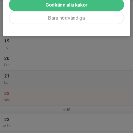
Godkänn alla kakor
17
Tis
Bara nödvändiga
18
Ons
19
Tor
20
Fre
21
Lör
22
Sön
v.48
23
Mån